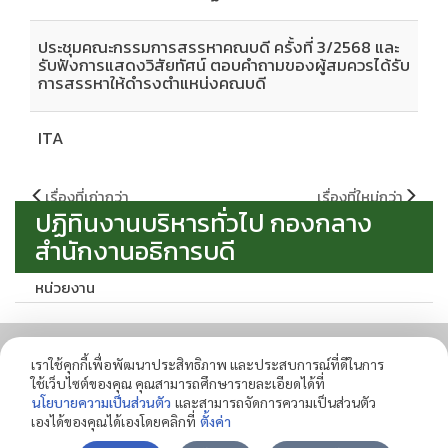
ประชุมคณะกรรมการสรรหาคณบดี ครั้งที่ 3/2568 และ
รับฟังการแสดงวิสัยทัศน์ ตอบคำถามของผู้สมควรได้รับ
การสรรหาให้ดำรงตำแหน่งคณบดี
ITA
แนะแนว
เรื่องที่เก่ากว่า
เรื่องที่ใหม่กว่า
เรื่อง
ปฏิทินงานบริหารทั่วไป กองกลาง
สำนักงานอธิการบดี
หน่วยงาน
ติดต่อ
เราใช้คุกกี้เพื่อพัฒนาประสิทธิภาพ และประสบการณ์ที่ดีในการ
ใช้เว็บไซต์ของคุณ คุณสามารถศึกษารายละเอียดได้ที่
งานบริหารทั่วไป กองกลาง สำนักงานอธิการบดี มหาวิทยาลัยราชภัฏ
นโยบายความเป็นส่วนตัว
และสามารถจัดการความเป็นส่วนตัว
สกลนคร เลขที่ 680 ถนนนิตโย ต. ธาตุเชิงชุม อำเภอเมือง จังหวัดสกลนคร
เองได้ของคุณได้เองโดยคลิกที่
ตั้งค่า
47000 โทรศัพท์ โทรสาร 042-970022